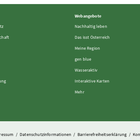
Webangebote
tz
Nachhaltig leben
chaft
Das isst Österreich
Meine Region
gen blue
Wasseraktiv
rung
Interaktive Karten
Mehr
ressum
/
Datenschutzinformationen
/
Barrierefreiheitserklärung
/
Kon