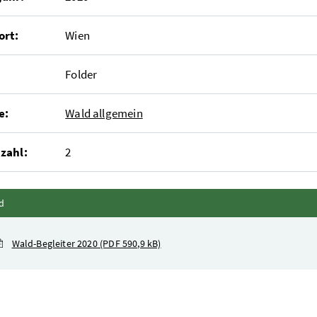
ort:
Wien
Folder
e:
Wald allgemein
zahl:
2
Inhalt zuklappen
d
Wald-Begleiter 2020
(PDF 590,9 kB)