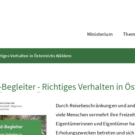
Ministerium
Them
tiges Verhalten in Österreichs Wäldern
-
Begleiter
-
Richtiges Verhalten in Ö
Durch Reisebeschränkungen und and
viele Menschen vermehrt ihre Freizei
Eigentümerinnen und Eigentümer hat,
Erholungszwecken betreten und sich 