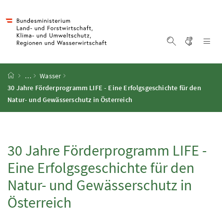
Accesskey
Accesskey
Accesskey
Accesskey
Zum Inhalt
Zum Hauptmenü
Zum Untermenü
Zur Suche
[4]
[1]
[3]
[2]
Gebärd
Na
Suche einblen
Startseite
…
Wasser
30 Jahre Förderprogramm
LIFE
- Eine Erfolgsgeschichte für den
Natur- und Gewässerschutz in Österreich
30 Jahre Förderprogramm
LIFE
-
Eine Erfolgsgeschichte für den
Natur- und Gewässerschutz in
Österreich