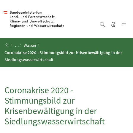
Accesskey
Accesskey
Accesskey
Accesskey
Zum Inhalt
Zum Hauptmenü
Zum Untermenü
Zur Suche
[4]
[1]
[3]
[2]
Gebärd
Na
Suche einblen
Startseite
…
Wasser
Coronakrise 2020 - Stimmungsbild zur Krisenbewältigung in der
Siedlungswasserwirtschaft
Coronakrise 2020 -
Stimmungsbild zur
Krisenbewältigung in der
Siedlungswasserwirtschaft