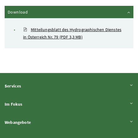
Inhalt zuklappen
Download
Mitteilungsblatt des Hydrographischen Dienstes
in Österreich Nr. 79
(PDF 3,3 MB)
Inhalt aufklappen
Services
Inhalt aufklappen
Im Fokus
Inhalt aufklappen
Webangebote