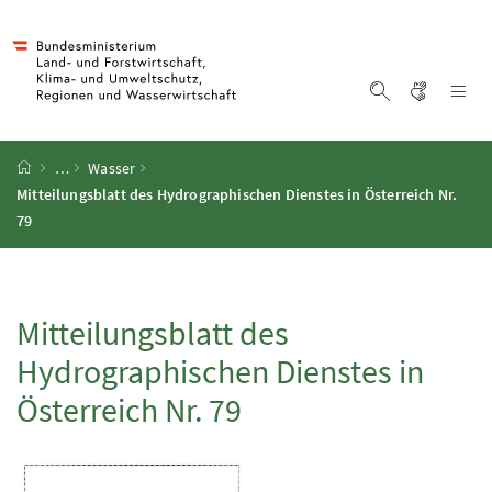
Accesskey
Accesskey
Accesskey
Accesskey
Zum Inhalt
Zum Hauptmenü
Zum Untermenü
Zur Suche
[4]
[1]
[3]
[2]
Gebärd
Na
Suche einblen
Startseite
…
Wasser
Mitteilungsblatt des Hydrographischen Dienstes in Österreich
Nr.
79
Mitteilungsblatt des
Hydrographischen Dienstes in
Österreich
Nr.
79