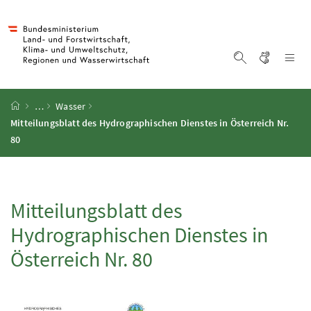
Accesskey
Accesskey
Accesskey
Accesskey
Zum Inhalt
Zum Hauptmenü
Zum Untermenü
Zur Suche
[4]
[1]
[3]
[2]
Gebärd
Na
Suche einblen
Startseite
…
Wasser
Mitteilungsblatt des Hydrographischen Dienstes in Österreich
Nr.
80
Mitteilungsblatt des
Hydrographischen Dienstes in
Österreich
Nr.
80