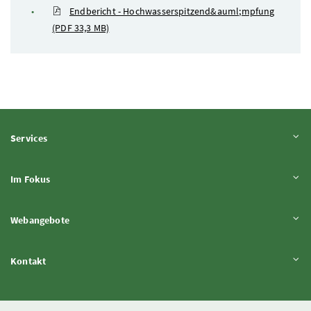
Endbericht - Hochwasserspitzend&auml;mpfung
(PDF 33,3 MB)
Inhalt aufklappen
Services
Inhalt aufklappen
Im Fokus
Inhalt aufklappen
Webangebote
Inhalt aufklappen
Kontakt