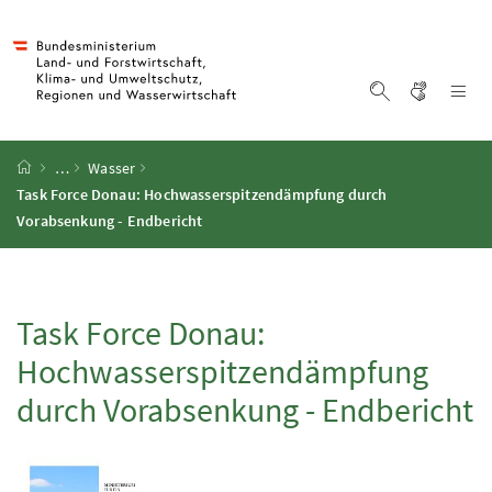
Accesskey
Accesskey
Accesskey
Accesskey
Zum Inhalt
Zum Hauptmenü
Zum Untermenü
Zur Suche
[4]
[1]
[3]
[2]
Gebärd
Na
Suche einblen
Startseite
…
Wasser
Task Force Donau: Hochwasserspitzendämpfung durch
Vorabsenkung - Endbericht
Task Force Donau:
Hochwasserspitzendämpfung
durch Vorabsenkung - Endbericht