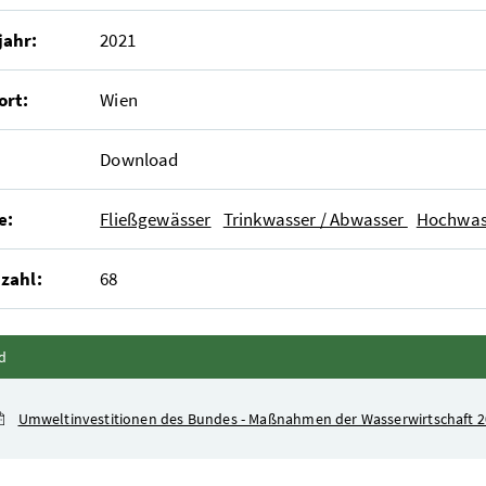
jahr:
2021
ort:
Wien
Download
e:
Fließgewässer
Trinkwasser / Abwasser
Hochwas
zahl:
68
Inhalt zuklappen
d
Umweltinvestitionen des Bundes - Maßnahmen der Wasserwirtschaft 