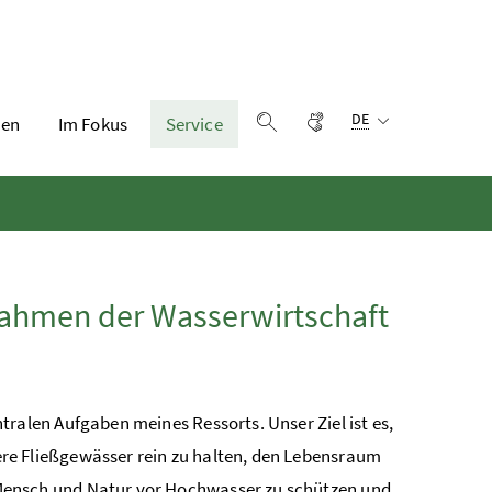
Sprachauswahl:
Gebärdensprache
DE
en
Im Fokus
Service
Suche einblenden
nahmen der Wasserwirtschaft
tralen Aufgaben meines Ressorts. Unser Ziel ist es,
re Fließgewässer rein zu halten, den Lebensraum
Mensch und Natur vor Hochwasser zu schützen und