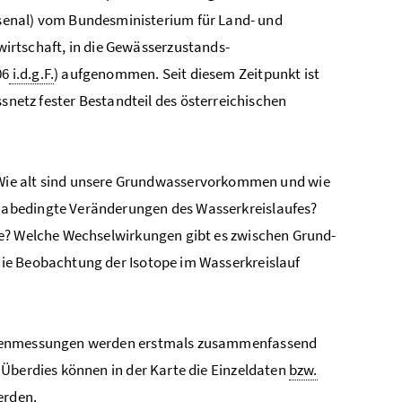
enal) vom Bundesministerium für Land- und
irtschaft, in die Gewässerzustands-
06
i.d.g.F.
) aufgenommen. Seit diesem Zeitpunkt ist
etz fester Bestandteil des österreichischen
ie alt sind unsere Grundwasservorkommen und wie
limabedingte Veränderungen des Wasserkreislaufes?
he? Welche Wechselwirkungen gibt es zwischen Grund-
ie Beobachtung der Isotope im Wasserkreislauf
topenmessungen werden erstmals zusammenfassend
 Überdies können in der Karte die Einzeldaten
bzw.
erden.