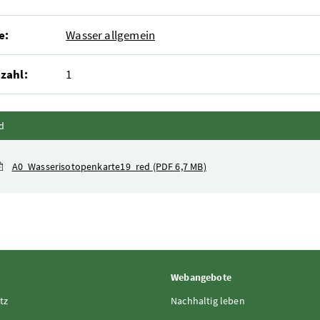
e:
Wasser allgemein
zahl:
1
Inhalt zuklappen
d
A0_Wasserisotopenkarte19_red
(PDF 6,7 MB)
Webangebote
tz
Nachhaltig leben