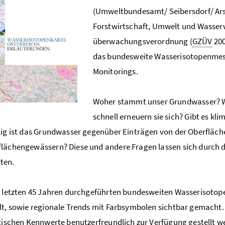
(Umweltbundesamt/ Seibersdorf/ Ars
Forstwirtschaft, Umwelt und Wasserw
überwachungsverordnung (
GZÜV
20
das bundesweite Wasserisotopenmessn
Monitorings.
Woher stammt unser Grundwasser? W
schnell erneuern sie sich? Gibt es k
lig ist das Grundwasser gegenüber Einträgen von der Oberfläc
lächengewässern? Diese und andere Fragen lassen sich durch d
ten.
en letzten 45 Jahren durchgeführten bundesweiten Wasseriso
lt, sowie regionale Trends mit Farbsymbolen sichtbar gemacht.
stischen Kennwerte benutzerfreundlich zur Verfügung gestellt w