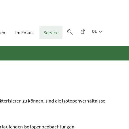
Sprachauswahl:
Gebärdensprache
DE
en
Im Fokus
Service
Suche einblenden
terisieren zu können, sind die Isotopenverhältnisse
ren laufenden Isotopenbeobachtungen