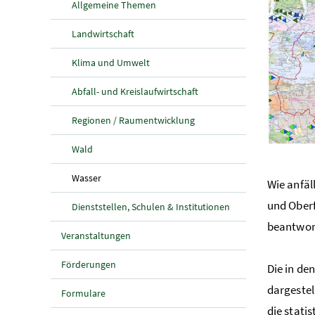
Allgemeine Themen
Landwirtschaft
Klima und Umwelt
Abfall- und Kreislaufwirtschaft
Regionen / Raumentwicklung
Wald
(aktuelle Seite)
Wasser
Wie anfäl
und Oberf
Dienststellen, Schulen & Institutionen
beantwor
Veranstaltungen
Förderungen
Die in d
dargestel
Formulare
die stati