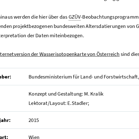
inaus werden die hier über das
GZÜV
-Beobachtungsprogramm e
denden projektbezogenen bundesweiten Altersdatierungen vo
nterpretation der Daten miteinbezogen.
nternetversion der Wasserisotopenkarte von Österreich
sind die
eber:
Bundesministerium für Land- und Forstwirtschaft
Konzept und Gestaltung: M. Kralik
Lektorat/Layout: E.Stadler;
jahr:
2015
ort:
Wien