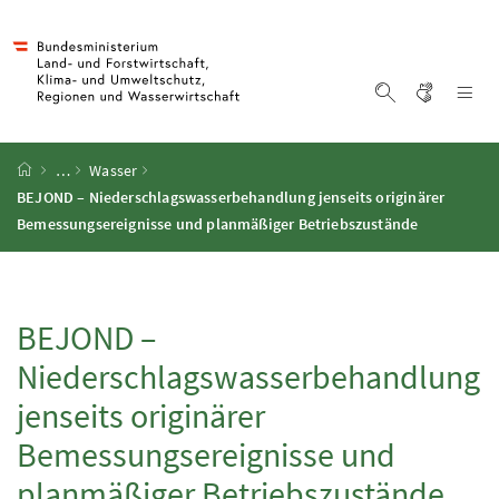
Accesskey
Accesskey
Accesskey
Accesskey
Zum Inhalt
Zum Hauptmenü
Zum Untermenü
Zur Suche
[4]
[1]
[3]
[2]
Gebärd
Na
Suche einblen
Startseite
…
Wasser
BEJOND
– Niederschlagswasserbehandlung jenseits originärer
Bemessungsereignisse und planmäßiger Betriebszustände
BEJOND
–
Niederschlagswasserbehandlung
jenseits originärer
Bemessungsereignisse und
planmäßiger Betriebszustände