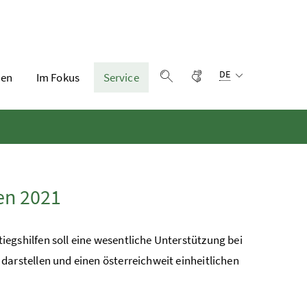
Sprachauswahl:
Gebärdensprache
DE
en
Im Fokus
Service
Suche einblenden
en 2021
iegshilfen soll eine wesentliche Unterstützung bei
darstellen und einen österreichweit einheitlichen