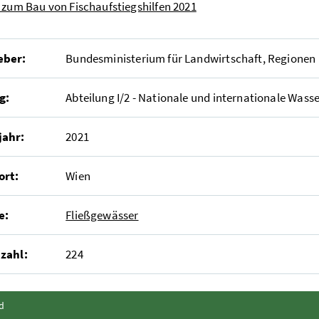
 zum Bau von Fischaufstiegshilfen 2021
eber:
Bundesministerium für Landwirtschaft, Regionen
g:
Abteilung I/2 - Nationale und internationale Wass
jahr:
2021
ort:
Wien
e:
Fließgewässer
zahl:
224
Inhalt zuklappen
d