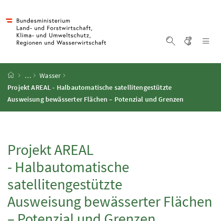
Accesskey
Accesskey
Accesskey
Accesskey
Zum Inhalt
Zum Hauptmenü
Zum Untermenü
Zur Suche
[4]
[1]
[3]
[2]
Gebärd
Na
Suche einblen
Startseite
…
Wasser
Projekt AREAL - Halbautomatische satellitengestützte
Ausweisung bewässerter Flächen – Potenzial und Grenzen
Projekt AREAL
- Halbautomatische
satellitengestützte
Ausweisung bewässerter Flächen
– Potenzial und Grenzen