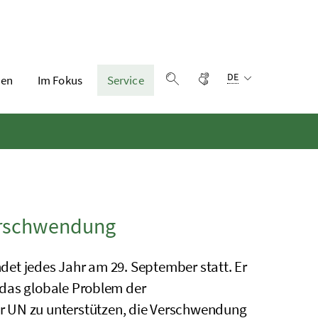
Sprachauswahl:
Gebärdensprache
DE
en
Im Fokus
Service
Suche einblenden
erschwendung
et jedes Jahr am 29. September statt. Er
 das globale Problem der
er
UN
zu unterstützen, die Verschwendung