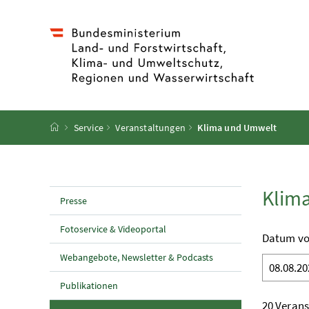
Accesskey
Accesskey
Accesskey
Accesskey
Zum Inhalt
Zum Hauptmenü
Zum Untermenü
Zur Suche
[4]
[1]
[3]
[2]
Startseite
Service
Veranstaltungen
Klima und Umwelt
Klim
Presse
Fotoservice & Videoportal
Datum v
Webangebote, Newsletter & Podcasts
Publikationen
20 Verans