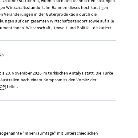
5. Oktober stattfindet, widmet sich den technischen Lösungen
gen Wirtschaftsstandort. Im Rahmen dieses hochkarätigen
en Veränderungen in der Güterproduktion durch die
rkungen auf den gesamten Wirtschaftsstandort sowie auf alle
ment:innen, Wissenschaft, Umwelt und Politik – diskutiert.
26
bis 20. November 2026 im türkischen Antalya statt. Die Türkei
 Australien nach einem Kompromiss den Vorsitz der
OP
) leitet.
m sogenannte "Innenraumtage" mit unterschiedlichen