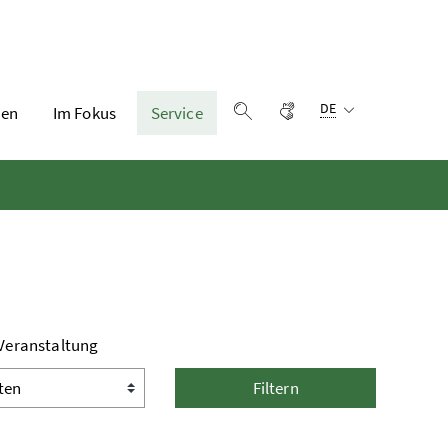
Sprachauswahl:
Gebärdensprache
DE
en
Im Fokus
Service
Suche einblenden
 Veranstaltung
Filtern