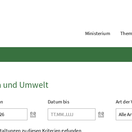
Ministerium
Them
a und Umwelt
on
Datum bis
Art der
Datum von
Datum bis
taltungen zu diesen Kriterien gefunden