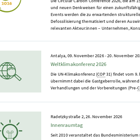
Die Circular Carbon Conference 2026, die am 1
und neuen Denkweisen für einen zukunftsfähi
Events werden die zu erwartenden strukturell
Defossilisierung thematisiert und deren Auswi
relevanten Akteur:innen – Unternehmen, Konsu
Antalya,
09. November 2026
-
20. November 20
Weltklimakonferenz 2026
Die UN-Klimakonferenz (
COP
31) findet vom 9. 
übernimmt dabei die Gastgeberrolle, während
Verhandlungen und der Vorbereitungen (Pre-
C
Radetzkystraße 2,
26. November 2026
Innenraumtag
Seit 2010 veranstaltet das Bundesministeriu