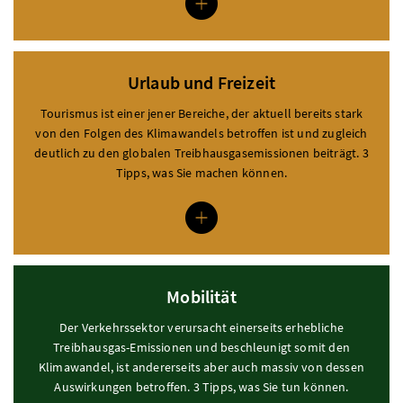
Urlaub und Freizeit
Modal Urlaub und Freizeit öffnen
Tourismus ist einer jener Bereiche, der aktuell bereits stark
von den Folgen des Klimawandels betroffen ist und zugleich
deutlich zu den globalen Treibhausgasemissionen beiträgt. 3
Tipps, was Sie machen können.
Mobilität
Modal Mobilität öffnen
Der Verkehrssektor verursacht einerseits erhebliche
Treibhausgas-Emissionen und beschleunigt somit den
Klimawandel, ist andererseits aber auch massiv von dessen
Auswirkungen betroffen. 3 Tipps, was Sie tun können.