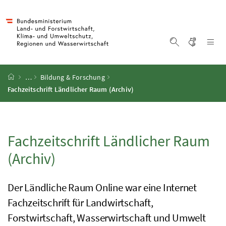
Accesskey
Accesskey
Accesskey
Accesskey
Zum Inhalt
Zum Hauptmenü
Zum Untermenü
Zur Suche
[4]
[1]
[3]
[2]
Gebärd
Na
Suche einblen
Startseite
…
Bildung
&
Forschung
Fachzeitschrift Ländlicher Raum (Archiv)
Fachzeitschrift Ländlicher Raum
(Archiv)
Der Ländliche Raum Online war eine Internet
Fachzeitschrift für Landwirtschaft,
Forstwirtschaft, Wasserwirtschaft und Umwelt