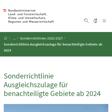
Accesskey
Accesskey
Accesskey
Accesskey
Zum Inhalt
Zum Hauptmenü
Zum Untermenü
Zur Suche
[4]
[1]
[3]
[2]
Gebärd
Na
Suche einblen
Startseite
…
Sonderrichtlinien 2023-2027
Sonderrichtlinie Ausgleichszulage für benachteiligte Gebiete ab
2024
Sonderrichtlinie
Ausgleichszulage für
benachteiligte Gebiete ab 2024