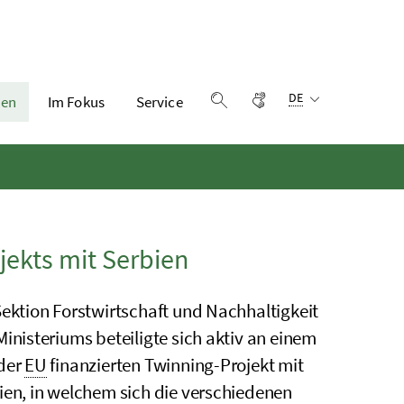
Sprachauswahl:
Gebärdensprache
DE
en
Im Fokus
Service
Suche einblenden
jekts mit Serbien
Sektion Forstwirtschaft und Nachhaltigkeit
Ministeriums beteiligte sich aktiv an einem
der
EU
finanzierten Twinning-Projekt mit
ien, in welchem sich die verschiedenen