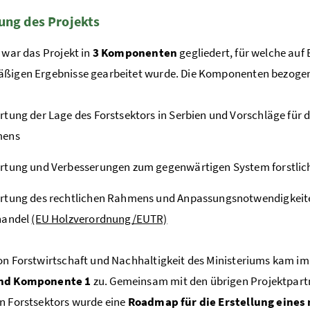
ung des Projekts
h war das Projekt in
3 Komponenten
gegliedert, für welche auf
äßigen Ergebnisse gearbeitet wurde.
Die Komponenten bezogen 
tung der Lage des Forstsektors in Serbien und Vorschläge für d
ens
tung und Verbesserungen zum gegenwärtigen System forstlich
rtung des rechtlichen Rahmens und Anpassungsnotwendigkeite
handel
(EU Holzverordnung/EUTR)
on Forstwirtschaft und Nachhaltigkeit des
Ministeriums
kam im 
end Komponente 1
zu. Gemeinsam mit den übrigen Projektpartn
n Forstsektors wurde eine
Roadmap für die Erstellung eines