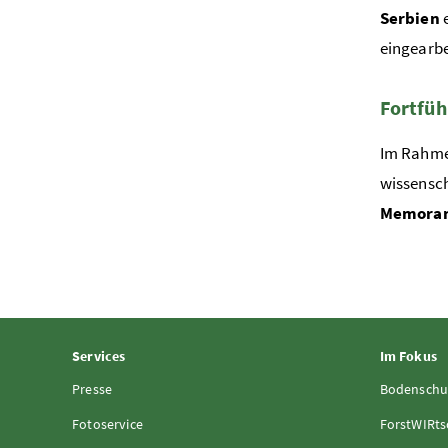
Serbien
e
eingearbe
Fortfü
Im Rahmen
wissensch
Memoran
Services
Im Fokus
Presse
Bodenschu
Fotoservice
ForstWIRts