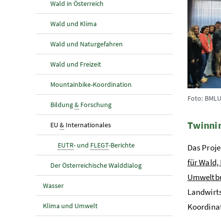
Wald in Österreich
Wald und Klima
Wald und Naturgefahren
Wald und Freizeit
Mountainbike-Koordination
Foto: BMLU
Bildung
&
Forschung
Twinnin
(aktuelle Seite)
EU
&
Internationales
EUTR
- und
FLEGT
-Berichte
Das Proje
für Wald
Der Österreichische Walddialog
Umweltb
Wasser
Landwirts
Klima und Umwelt
Koordinat