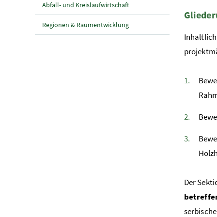
Abfall- und Kreislaufwirtschaft
Glieder
Regionen & Raumentwicklung
Inhaltlic
projektm
Bewer
Rahm
Bewer
Bewe
Holz
Der Sekti
betreff
serbische