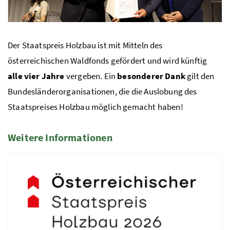
Der Staatspreis Holzbau ist mit Mitteln des
Foto 2: Christian Redtenbacher / www.redtenbacher.net
österreichischen Waldfonds gefördert und wird künftig
alle vier Jahre
vergeben. Ein
besonderer Dank
gilt den
Bundesländerorganisationen, die die Auslobung des
Staatspreises Holzbau möglich gemacht haben!
Weitere Informationen
4 Elemente