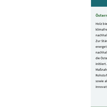
Österr
Holz bi
klimafr
nachhal
Zur Stä
energet
nachhal
die Öste
initiier
Maßnahm
Rohstof
sowie al
innovat