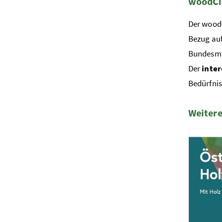
woodCir
Der woodC
Bezug auf
Bundesmin
Der
inter
Bedürfnis
Weitere
1 Elemen