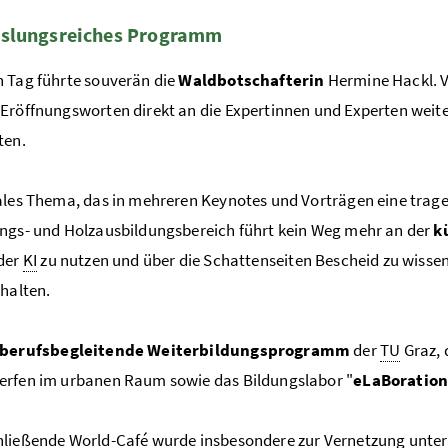
L / Barbara Aschauer
Foto 5: BML / Barbara Aschauer
slungsreiches Programm
 Tag führte souverän die
Waldbotschafterin
Hermine Hackl. V
Eröffnungsworten direkt an die Expertinnen und Experten weit
ten.
ales Thema, das in mehreren Keynotes und Vorträgen eine tragend
ngs- und Holzausbildungsbereich führt kein Weg mehr an der
k
der
KI
zu nutzen und über die Schattenseiten Bescheid zu wisse
 halten.
berufsbegleitende Weiterbildungsprogramm
der
TU
Graz, 
erfen im urbanen Raum sowie das Bildungslabor "
eLaBoratio
ließende World-Café wurde insbesondere zur Vernetzung unter