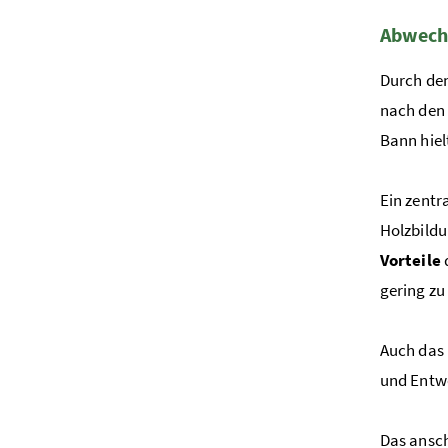
Foto 4: BM
Abwech
Durch den
nach den 
Bann hiel
Ein zentr
Holzbildu
Vorteile
gering zu
Auch das
und Entw
Das ansch