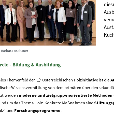
dies
Ausb
vern
Aust
Kuchl
/ Barbara Aschauer
cle - Bildung & Ausbildung
ales Themenfeld der
Österreichischen Holzinitiative
ist die
A
fische Wissensvermittlung von dem primären über den sekundäre
tzt werden
moderne und zielgruppenorientierte Methoden
rund um das Thema Holz. Konkrete Maßnahmen sind
Stiftungs
lz“ und
Forschungsprogramme
.