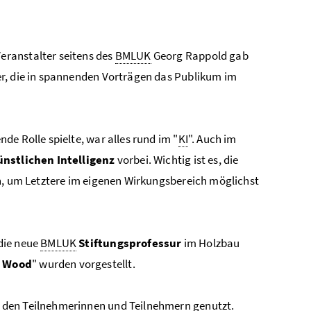
Foto 6: BML / Barbara Aschauer
eranstalter seitens des
BMLUK
Georg Rappold gab
er, die in spannenden Vorträgen das Publikum im
e Rolle spielte, war alles rund im "
KI
". Auch im
ünstlichen Intelligenz
vorbei. Wichtig ist es, die
n, um Letztere im eigenen Wirkungsbereich möglichst
die neue
BMLUK
Stiftungsprofessur
im Holzbau
n Wood
" wurden vorgestellt.
 den Teilnehmerinnen und Teilnehmern genutzt.