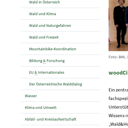
Wald in Österreich
Wald und Klima
Wald und Naturgefahren
Wald und Freizeit
Mountainbike-Koordination
Foto: BML 
Bildung
&
Forschung
woodCir
EU
&
Internationales
Der Österreichische Walddialog
Ein zentr
Wasser
fachspezi
Unterstü
Klima und Umwelt
Wissens 
Abfall- und Kreislaufwirtschaft
„Wald&Ho