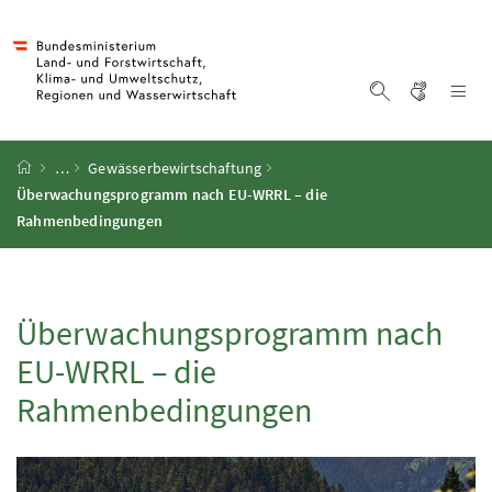
Accesskey
Accesskey
Accesskey
Accesskey
Zum Inhalt
Zum Hauptmenü
Zum Untermenü
Zur Suche
[4]
[1]
[3]
[2]
Gebärd
Na
Suche einblen
Startseite
…
Gewässerbewirtschaftung
Überwachungsprogramm nach
EU-WRRL
– die
Rahmenbedingungen
Überwachungsprogramm nach
EU-WRRL
– die
Rahmenbedingungen