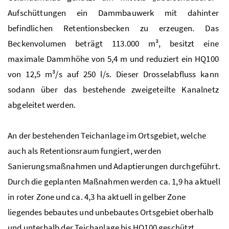
Aufschüttungen ein Dammbauwerk mit dahinter
befindlichen Retentionsbecken zu erzeugen. Das
Beckenvolumen beträgt 113.000
m³
, besitzt eine
maximale Dammhöhe von 5,4
m
und reduziert ein
HQ
100
von 12,5
m³/s
auf 250
l/s
. Dieser Drosselabfluss kann
sodann über das bestehende zweigeteilte Kanalnetz
abgeleitet werden.
An der bestehenden Teichanlage im Ortsgebiet, welche
auch als Retentionsraum fungiert, werden
Sanierungsmaßnahmen und Adaptierungen durchgeführt.
Durch die geplanten Maßnahmen werden
ca
. 1,9
ha
aktuell
in roter Zone und ca. 4,3
ha
aktuell in gelber Zone
liegendes bebautes und unbebautes Ortsgebiet oberhalb
und unterhalb der Teichanlage bis
HQ
100 geschützt