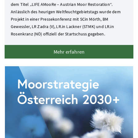
dem Titel „LIFE AMooRe – Austrian Moor Restoration“.
Anlässlich des heurigen Weltfeuchtgebietstags wurde dem
Projekt in einer Pressekonferenz mit
SCin
Mörth,
BM
Gewessler,
LR
Zadra (
V
),
LR.in
Lackner (
STMK
) und
LR.in
Rosenkranz (
NÖ
) offiziell der Startschuss gegeben.
Mehr erfahren