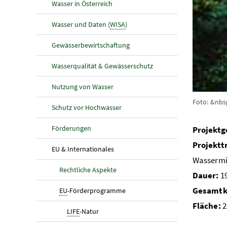
Wasser in Österreich
Wasser und Daten (
WISA
)
Gewässerbewirtschaftung
Wasserqualität & Gewässerschutz
Nutzung von Wasser
Foto: &nbsp
Schutz vor Hochwasser
Förderungen
Projektg
Projektt
(aktuelle Seite)
EU & Internationales
Wassermi
Rechtliche Aspekte
Dauer:
19
Gesamtk
(aktuelle Seite)
EU
-Förderprogramme
Fläche:
2
(aktuelle Seite)
LIFE
-Natur