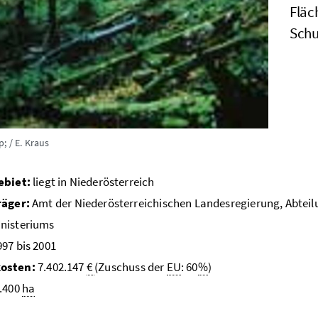
Fläc
Schu
; / E. Kraus
ebiet:
liegt in Niederösterreich
räger:
Amt der Niederösterreichischen Landesregierung, Abteil
nisteriums
97 bis 2001
osten:
7.402.147
€
(Zuschuss der
EU
: 60
%
)
.400
ha