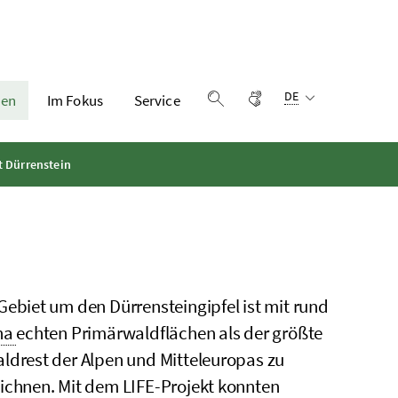
Sprachauswahl:
Gebärdensprache
DE
en
Im Fokus
Service
Suche einblenden
t Dürrenstein
Gebiet um den Dürrensteingipfel ist mit rund
ha
echten Primärwaldflächen als der größte
ldrest der Alpen und Mitteleuropas zu
ichnen. Mit dem
LIFE
-Projekt konnten