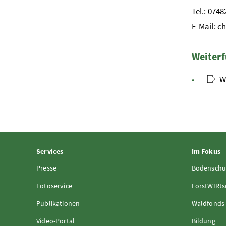
Tel
.: 0748
E-Mail:
ch
Weiterf
W
Services
Im Fokus
Presse
Bodenschu
Fotoservice
ForstWIRts
Publikationen
Waldfonds
Video-Portal
Bildung