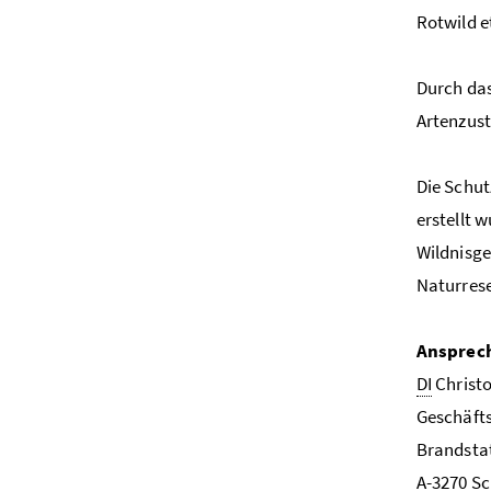
Rotwild e
Durch da
Artenzust
Die Schut
erstellt 
Wildnisge
Naturrese
Ansprec
DI
Christo
Geschäft
Brandstat
A
-3270 S