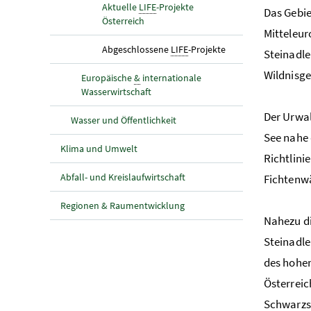
Aktuelle
LIFE
-Projekte
Das Gebie
Österreich
Mitteleur
(aktuelle Seite)
Abgeschlossene
LIFE
-Projekte
Steinadle
Wildnisge
Europäische
&
internationale
Wasserwirtschaft
Der Urwal
Wasser und Öffentlichkeit
See nahe 
Klima und Umwelt
Richtlini
Abfall- und Kreislaufwirtschaft
Fichtenwä
Regionen & Raumentwicklung
Nahezu di
Steinadle
des hohen
Österrei
Schwarzst