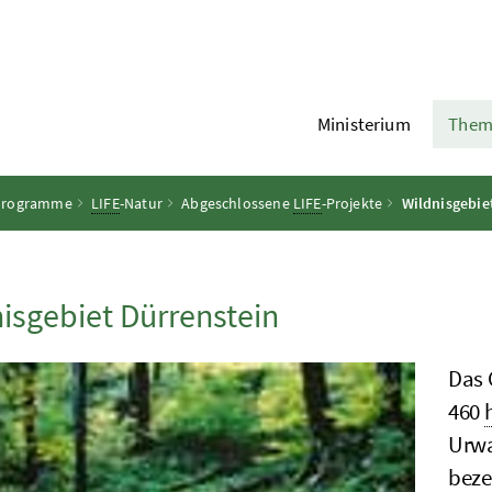
Ministerium
Them
programme
LIFE
-Natur
Abgeschlossene
LIFE
-Projekte
Wildnisgebie
isgebiet Dürrenstein
Das 
460
Urwa
beze