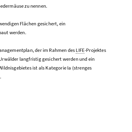
fledermäuse zu nennen.
wendigen Flächen gesichert, ein
baut werden.
in Managementplan, der im Rahmen des
LIFE
-Projektes
Urwälder langfristig gesichert werden und ein
ildnisgebietes ist als Kategorie Ia (strenges
.