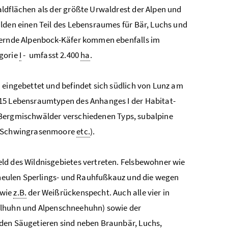
aldflächen als der größte Urwaldrest der Alpen und
lden einen Teil des Lebensraumes für Bär, Luchs und
llernde Alpenbock-Käfer kommen ebenfalls im
gorie
I
- umfasst 2.400
ha
.
 eingebettet und befindet sich südlich von Lunz am
 15 Lebensraumtypen des Anhanges I der Habitat-
et (Bergmischwälder verschiedenen Typs, subalpine
nd Schwingrasenmoore
etc.
).
ld des Wildnisgebietes vertreten. Felsbewohner wie
ineulen Sperlings- und Rauhfußkauz und die wegen
 wie
z.B.
der Weißrückenspecht. Auch alle vier in
lhuhn und Alpenschneehuhn) sowie der
 den Säugetieren sind neben Braunbär, Luchs,