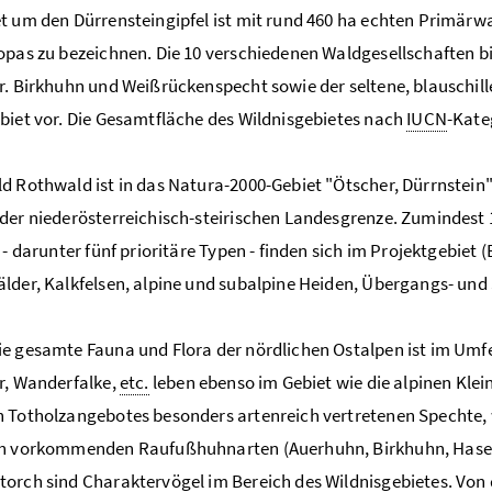
t um den Dürrensteingipfel ist mit rund 460 ha echten Primärw
opas zu bezeichnen. Die 10 verschiedenen Waldgesellschaften bi
r. Birkhuhn und Weißrückenspecht sowie der seltene, blauschi
biet vor. Die Gesamtfläche des Wildnisgebietes nach
IUCN
-Kate
d Rothwald ist in das Natura-2000-Gebiet "Ötscher, Dürrnstein"
der niederösterreichisch-steirischen Landesgrenze. Zumindest
e - darunter fünf prioritäre Typen - finden sich im Projektgebi
lder, Kalkfelsen, alpine und subalpine Heiden, Übergangs- u
e gesamte Fauna und Flora der nördlichen Ostalpen ist im Umfe
r, Wanderfalke,
etc.
leben ebenso im Gebiet wie die alpinen Kle
 Totholzangebotes besonders artenreich vertretenen Spechte,
ch vorkommenden Raufußhuhnarten (Auerhuhn, Birkhuhn, Hase
orch sind Charaktervögel im Bereich des Wildnisgebietes. Von