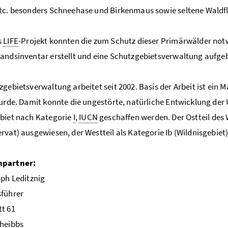
tc. besonders Schneehase und Birkenmaus sowie seltene Wald
s
LIFE
-Projekt konnten die zum Schutz dieser Primärwälder not
andsinventar erstellt und eine Schutzgebietsverwaltung aufge
zgebietsverwaltung arbeitet seit 2002. Basis der Arbeit ist e
wurde. Damit konnte die ungestörte, natürliche Entwicklung der 
biet nach Kategorie
I
,
IUCN
geschaffen werden. Der Ostteil des W
rvat) ausgewiesen, der Westteil als Kategorie Ib (Wildnisgebiet)
hpartner:
ph Leditznig
sführer
t 61
cheibbs