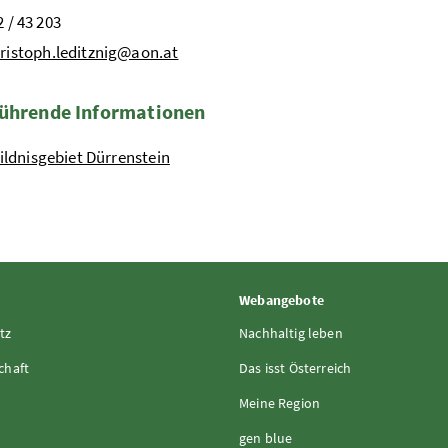
2 / 43 203
ristoph.leditznig@aon.at
ührende Informationen
ildnisgebiet Dürrenstein
Webangebote
tz
Nachhaltig leben
chaft
Das isst Österreich
Meine Region
gen blue