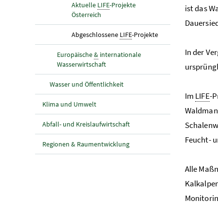
Aktuelle
LIFE
-Projekte
ist das W
Österreich
Dauersie
(aktuelle Seite)
Abgeschlossene
LIFE
-Projekte
In der Ve
Europäische
&
internationale
Wasserwirtschaft
ursprüngl
Wasser und Öffentlichkeit
Im
LIFE
-P
Klima und Umwelt
Waldmana
Abfall- und Kreislaufwirtschaft
Schalenwi
Feucht- u
Regionen & Raumentwicklung
Alle Maß
Kalkalpen
Monitorin