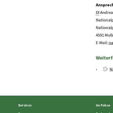
Ansprec
DI
Andrea
National
Nationalp
4591 Moll
E-Mail:
na
Weiterf
N
Services
Im Fokus