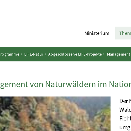
Ministerium
Them
programme
LIFE
-Natur
Abgeschlossene
LIFE
-Projekte
Management v
gement von Naturwäldern im Nation
Der 
Wald
Fich
umg