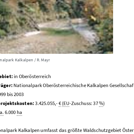
nalpark Kalkalpen / R. Mayr
ebiet:
in Oberösterreich
räger:
Nationalpark Oberösterreichische Kalkalpen Gesellschaf
99 bis 2003
rojektskosten:
3.425.055,-
€
(EU
-Zuschuss: 37
%
)
a.
6.000
ha
nalpark Kalkalpen umfasst das größte Waldschutzgebiet Öster