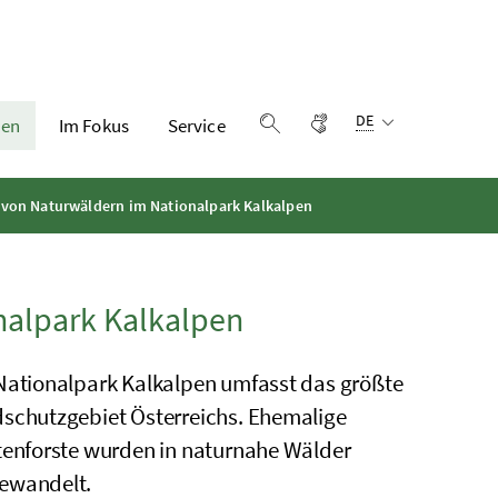
Sprachauswahl:
Gebärdensprache
DE
en
Im Fokus
Service
Suche einblenden
on Naturwäldern im Nationalpark Kalkalpen
alpark Kalkalpen
Nationalpark Kalkalpen umfasst das größte
schutzgebiet Österreichs. Ehemalige
tenforste wurden in naturnahe Wälder
ewandelt.