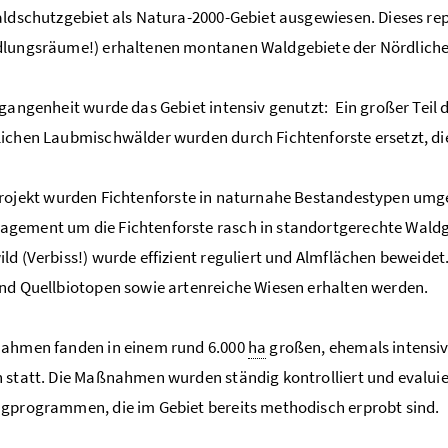
aldschutzgebiet als Natura-2000-Gebiet ausgewiesen. Dieses rep
dlungsräume!) erhaltenen montanen Waldgebiete der Nördliche
rgangenheit wurde das Gebiet intensiv genutzt: Ein großer Teil de
ichen Laubmischwälder wurden durch Fichtenforste ersetzt, di
rojekt wurden Fichtenforste in naturnahe Bestandestypen um
gement um die Fichtenforste rasch in standortgerechte Waldg
ld (Verbiss!) wurde effizient reguliert und Almflächen beweid
nd Quellbiotopen sowie artenreiche Wiesen erhalten werden.
nahmen fanden in einem rund 6.000
ha
großen, ehemals intensiv
 statt. Die Maßnahmen wurden ständig kontrolliert und evaluie
gprogrammen, die im Gebiet bereits methodisch erprobt sind.