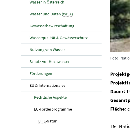
Wasser in Österreich
Wasser und Daten (
WISA
)
Gewässerbewirtschaftung
Wasserqualität & Gewässerschutz
Nutzung von Wasser
Foto: Natio
Schutz vor Hochwasser
Förderungen
Projektg
Projektt
(aktuelle Seite)
EU & Internationales
Dauer:
19
Rechtliche Aspekte
Gesamtp
Fläche:
c
(aktuelle Seite)
EU
-Förderprogramme
(aktuelle Seite)
LIFE
-Natur
Der Natio