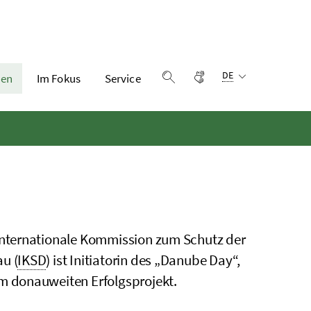
Sprachauswahl:
Gebärdensprache
DE
en
Im Fokus
Service
Suche einblenden
Internationale Kommission zum Schutz der
u (
IKSD
) ist Initiatorin des „Danube Day“,
m donauweiten Erfolgsprojekt.