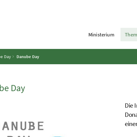
Ministerium
Them
e Day
Danube Day
be Day
Die 
Dona
eine