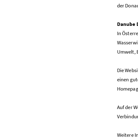
der Donau
Danube D
In Österr
Wasserwir
Umwelt, E
Die Webs
einen gut
Homepage
Auf der W
Verbindun
Weitere I