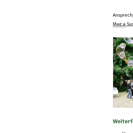
Ansprechp
Mag.a
Sus
Danube Da
Weiterf