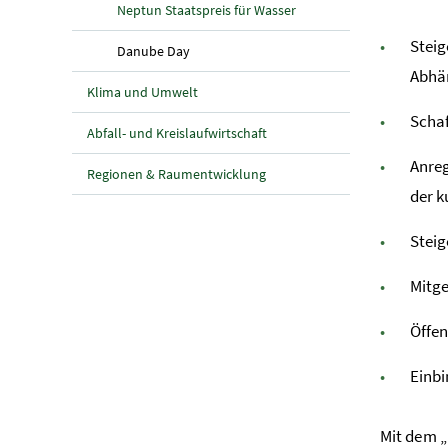
Neptun Staatspreis für Wasser
Steig
(aktuelle Seite)
Danube Day
Abhän
Klima und Umwelt
Schaf
Abfall- und Kreislaufwirtschaft
Anreg
Regionen & Raumentwicklung
der k
Steig
Mitge
Öffen
Einbi
Mit dem „