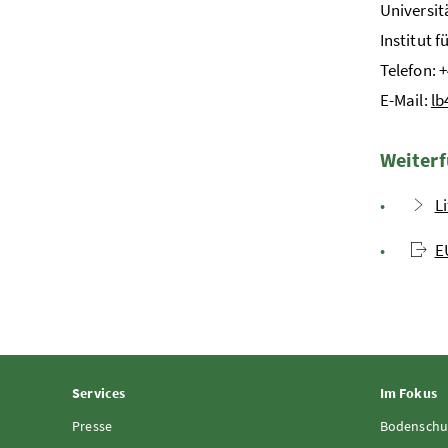
Universit
Institut 
Telefon: 
E-Mail:
lb
Weiterf
L
E
Services
Im Fokus
Presse
Bodenschu