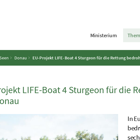
Ministerium
Them
 Seen
Donau
EU-Projekt LIFE-Boat 4 Sturgeon für die Rettung bedro
ojekt LIFE-Boat 4 Sturgeon für die R
Donau
In E
bedr
sech