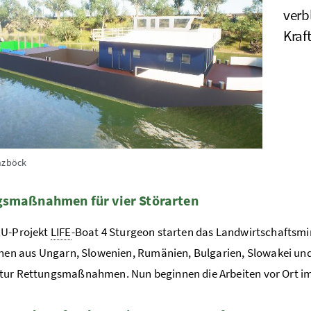
verb
Kraf
nzböck
gsmaßnahmen für vier Störarten
EU-Projekt
LIFE
-Boat 4 Sturgeon starten das Landwirtschaftsmi
onen aus Ungarn, Slowenien, Rumänien, Bulgarien, Slowakei und 
ltur Rettungsmaßnahmen.
Nun beginnen die Arbeiten vor Ort im