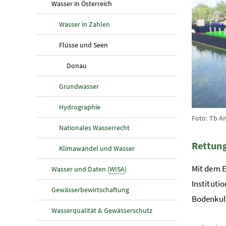
(aktuelle Seite)
Wasser in Österreich
Wasser in Zahlen
(aktuelle Seite)
Flüsse und Seen
(aktuelle Seite)
Donau
Grundwasser
Hydrographie
Foto: Tb A
Nationales Wasserrecht
Rettun
Klimawandel und Wasser
Mit dem 
Wasser und Daten (
WISA
)
Instituti
Gewässerbewirtschaftung
Bodenku
Wasserqualität & Gewässerschutz