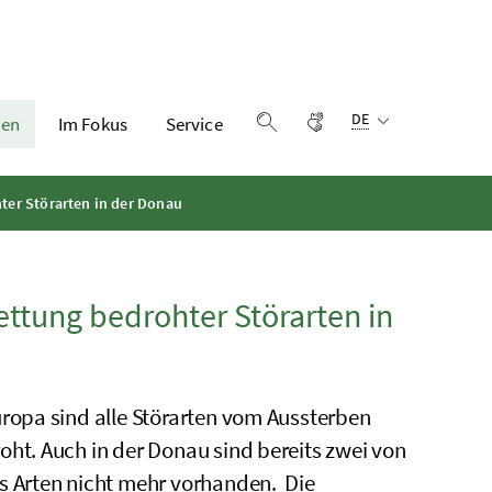
Sprachauswahl:
Gebärdensprache
DE
en
Im Fokus
Service
Suche einblenden
hter Störarten in der Donau
ettung bedrohter Störarten in
uropa sind alle Störarten vom Aussterben
oht. Auch in der Donau sind bereits zwei von
s Arten nicht mehr vorhanden. Die