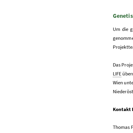
Genetis
Um die ge
genommen
Projektte
Das Proje
LIFE
übern
Wien unte
Niederöst
Kontakt 
Thomas F