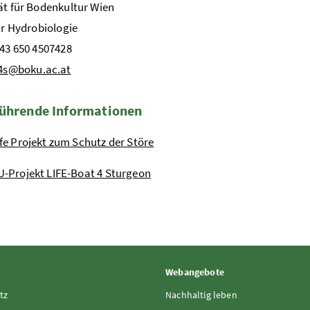
ät für Bodenkultur Wien
für Hydrobiologie
+43 650 4507428
4s@boku.ac.at
ührende Informationen
ife Projekt zum Schutz der Störe
U-Projekt LIFE-Boat 4 Sturgeon
Webangebote
tz
Nachhaltig leben