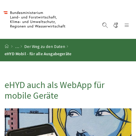
Accesskey
Accesskey
Accesskey
Accesskey
Zum Inhalt
Zum Hauptmenü
Zum Untermenü
Zur Suche
[4]
[1]
[3]
[2]
Gebärd
Na
Suche einblen
Startseite
…
Der Weg zu den Daten
eHYD Mobil - für alle Ausgabegeräte
eHYD
auch als WebApp für
mobile Geräte