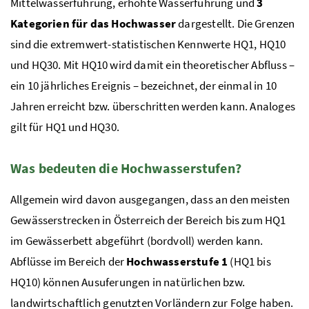
Mittelwasserführung, erhöhte Wasserführung und
3
Kategorien für das Hochwasser
dargestellt. Die Grenzen
sind die extremwert-statistischen Kennwerte
HQ1
,
HQ10
und
HQ30
. Mit
HQ10
wird damit ein theoretischer Abfluss –
ein 10 jährliches Ereignis – bezeichnet, der einmal in 10
Jahren erreicht
bzw.
überschritten werden kann. Analoges
gilt für
HQ1
und
HQ30
.
Was bedeuten die Hochwasserstufen?
Allgemein wird davon ausgegangen, dass an den meisten
Gewässerstrecken in Österreich der Bereich bis zum
HQ1
im Gewässerbett abgeführt (bordvoll) werden kann.
Abflüsse im Bereich der
Hochwasserstufe 1
(
HQ1
bis
HQ10
) können Ausuferungen in natürlichen bzw.
landwirtschaftlich genutzten Vorländern zur Folge haben.