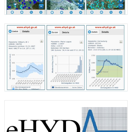
eHYD_Mobil die Oberfläche. Neben der gewohnten Desktopversion gibt 
eHYD_Mobil aktuelle Daten hydrographischer Messstellen in Österreic