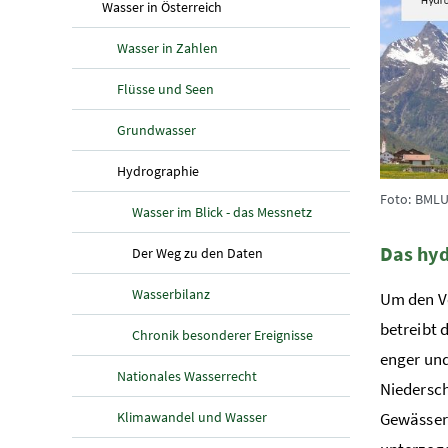
(aktuelle Seite)
Wasser in Österreich
Wasser in Zahlen
Flüsse und Seen
Grundwasser
(aktuelle Seite)
Hydrographie
Foto: BMLU
Wasser im Blick - das Messnetz
Das hyd
(aktuelle Seite)
Der Weg zu den Daten
Wasserbilanz
Um den Ve
betreibt 
Chronik besonderer Ereignisse
enger und
Nationales Wasserrecht
Niedersch
Klimawandel und Wasser
Gewässer