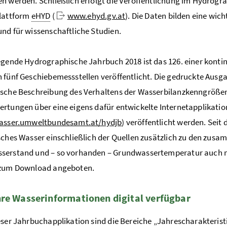
n werden. Schließlich erfolgt die Veröffentlichung im Hydrogr
plattform
eHYD
(
www.ehyd.gv.at
). Die Daten bilden eine wic
nd für wissenschaftliche Studien.
egende Hydrographische Jahrbuch 2018 ist das 126. einer kontin
 fünf Geschiebemessstellen veröffentlicht. Die gedruckte Aus
sche Beschreibung des Verhaltens der Wasserbilanzkenngröße
rtungen über eine eigens dafür entwickelte Internetapplikation
wasser.umweltbundesamt.at/hydjb
) veröffentlicht werden. Sei
sches Wasser einschließlich der Quellen zusätzlich zu den zu
serstand und – so vorhanden – Grundwassertemperatur auch me
 zum Download angeboten.
re Wasserinformationen digital verfügbar
eser Jahrbuchapplikation sind die Bereiche „Jahrescharakterist