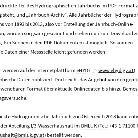
edruckte Teil des Hydrographischen Jahrbuchs im
PDF
-Format z
 steht, und „Jahrbuch-Archiv“. Alle Jahrbücher der Hydrograp
hs von 1893 bis 2013, also vor Erstellung der Jahrbuch-Online-
ion, wurden sorgsam gescannt und stehen nun zum Download z
. Ein Suchen in den
PDF
-Dokumenten ist möglich. So können
he Daten einer Messstelle leicht gefunden werden.
h werden auf der Internetplattform
eHYD
(
www.ehyd.gv.at
)
hische Daten publiziert. Dort reicht das Angebot von den geprü
rwendbaren Format über aktuelle Onlinedaten bis hin zu Beme
ngsversuche.
uckte Hydrographische Jahrbuch von Österreich 2018 kann ent
i der Abteilung
I/3
-Wasserhaushalt im
BMLUK
(
Tel.
: +43-1-71100-
ushalt@bmluk.gv.at
) bestellt werden.