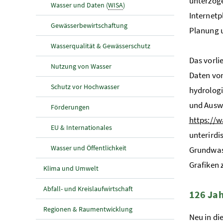
unterzoge
Wasser und Daten (
WISA
)
Internet
Gewässerbewirtschaftung
Planung u
Wasserqualität & Gewässerschutz
Das vorli
Nutzung von Wasser
Daten von
Schutz vor Hochwasser
hydrologi
und Auswe
Förderungen
https://
EU & Internationales
unterirdi
Wasser und Öffentlichkeit
Grundwas
Grafiken
Klima und Umwelt
Abfall- und Kreislaufwirtschaft
126 Jah
Regionen & Raumentwicklung
Neu in di