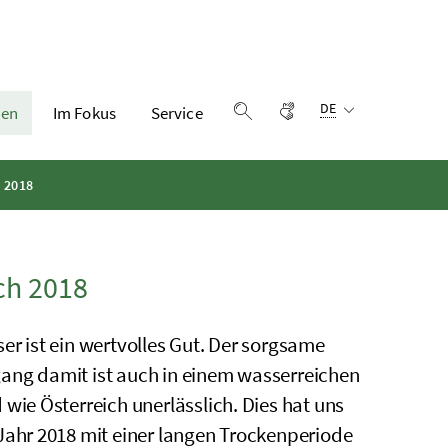
Sprachauswahl:
Gebärdensprache
DE
en
Im Fokus
Service
Suche einblenden
 2018
ch 2018
er ist ein wertvolles Gut. Der sorgsame
ng damit ist auch in einem wasserreichen
 wie Österreich unerlässlich. Dies hat uns
Jahr 2018 mit einer langen Trockenperiode