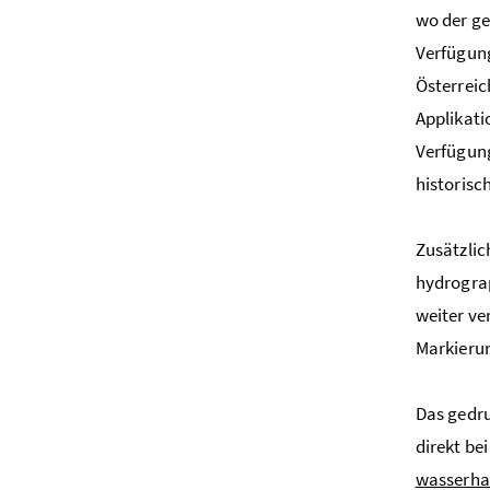
wo der g
Verfügung
Österreic
Applikat
Verfügung
historisc
Zusätzlic
hydrograp
weiter ve
Markieru
Das gedr
direkt be
wasserha