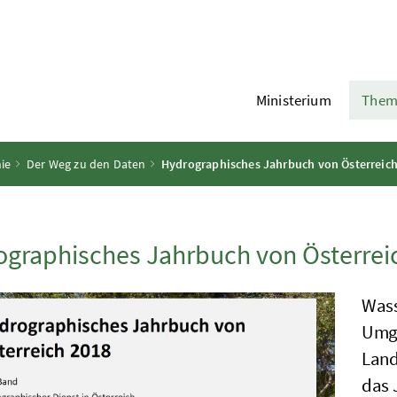
Ministerium
Them
ie
Der Weg zu den Daten
Hydrographisches Jahrbuch von Österreich
graphisches Jahrbuch von Österrei
Wass
Umga
Land
das 