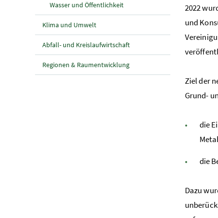
Wasser und Öffentlichkeit
2022 wur
und Konsu
Klima und Umwelt
Vereinigu
Abfall- und Kreislaufwirtschaft
veröffent
Regionen & Raumentwicklung
Ziel der 
Grund- u
die E
Metab
die B
Dazu wurd
unberück