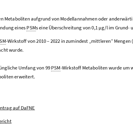
en Metaboliten aufgrund von Modellannahmen oder anderwärti
ndung eines
PSM
s eine Überschreitung von 0,1 µg/l im Grund- 
SM
-Wirkstoff von 2010 – 2022 in zumindest „mittleren“ Mengen (
acht wurde.
rüngliche Umfang von 99
PSM
-Wirkstoff Metaboliten wurde um w
oliten erweitert.
intrag auf DaFNE
ericht