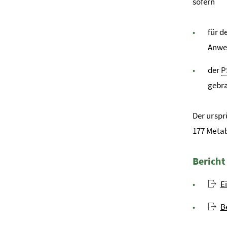
sofern
für d
Anwe
der
P
gebr
Der ursp
177 Metab
Bericht
E
B