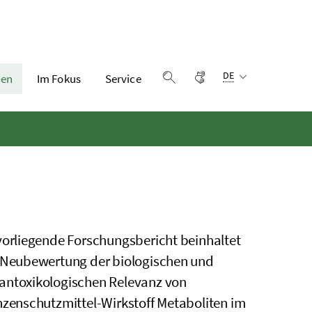
Sprachauswahl:
Gebärdensprache
DE
en
Im Fokus
Service
Suche einblenden
vorliegende Forschungsbericht beinhaltet
 Neubewertung der biologischen und
ntoxikologischen Relevanz von
nzenschutzmittel-Wirkstoff Metaboliten im