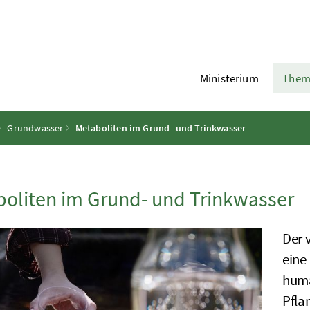
Ministerium
Them
Grundwasser
Metaboliten im Grund- und Trinkwasser
oliten im Grund- und Trinkwasser
Der 
eine
huma
Pfla