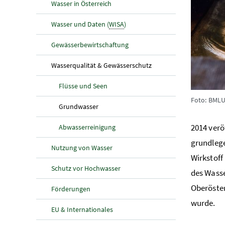
Wasser in Österreich
Wasser und Daten (
WISA
)
Gewässerbewirtschaftung
(aktuelle Seite)
Wasserqualität & Gewässerschutz
Flüsse und Seen
Foto: BMLU
(aktuelle Seite)
Grundwasser
2014 verö
Abwasserreinigung
grundlege
Nutzung von Wasser
Wirkstoff
Schutz vor Hochwasser
des
Wasse
Oberöster
Förderungen
wurde.
EU & Internationales