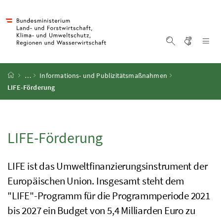
Accesskey
Accesskey
Accesskey
Accesskey
Zum Inhalt
Zum Hauptmenü
Zum Untermenü
Zur Suche
[4]
[1]
[3]
[2]
Gebärd
Na
Suche einblen
Startseite
…
Informations- und Publizitätsmaßnahmen
LIFE
-Förderung
LIFE
-Förderung
LIFE
ist das Umweltfinanzierungsinstrument der
Europäischen Union. Insgesamt steht dem
"
LIFE
"-Programm für die Programmperiode 2021
bis 2027 ein Budget von 5,4 Milliarden Euro zu