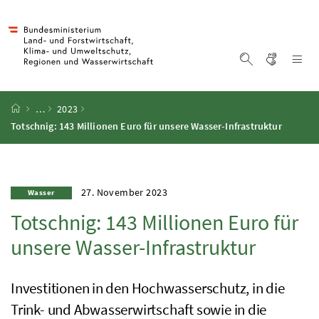
Accesskey
Accesskey
Accesskey
Accesskey
Zum Inhalt
Zum Hauptmenü
Zum Untermenü
Zur Suche
[4]
[1]
[3]
[2]
Gebärd
Na
Suche einblen
Startseite
…
2023
Totschnig: 143 Millionen Euro für unsere Wasser-Infrastruktur
27. November 2023
Wasser
Totschnig: 143 Millionen Euro für
unsere Wasser-Infrastruktur
Investitionen in den Hochwasserschutz, in die
Trink- und Abwasserwirtschaft sowie in die