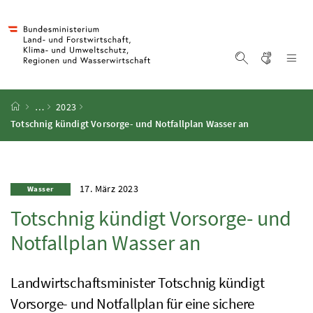
Accesskey
Accesskey
Accesskey
Accesskey
Zum Inhalt
Zum Hauptmenü
Zum Untermenü
Zur Suche
[4]
[1]
[3]
[2]
Gebärd
Na
Suche einblen
Startseite
…
2023
Totschnig kündigt Vorsorge- und Notfallplan Wasser an
17. März 2023
Wasser
Totschnig kündigt Vorsorge- und
Notfallplan Wasser an
Landwirtschaftsminister Totschnig kündigt
Vorsorge- und Notfallplan für eine sichere