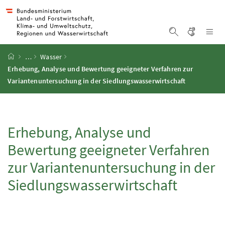
Accesskey
Accesskey
Accesskey
Accesskey
Zum Inhalt
Zum Hauptmenü
Zum Untermenü
Zur Suche
[4]
[1]
[3]
[2]
Gebärd
Na
Suche einblen
Startseite
…
Wasser
Erhebung, Analyse und Bewertung geeigneter Verfahren zur
Variantenuntersuchung in der Siedlungswasserwirtschaft
Erhebung, Analyse und
Bewertung geeigneter Verfahren
zur Variantenuntersuchung in der
Siedlungswasserwirtschaft