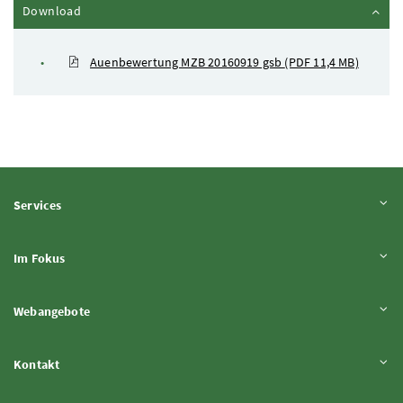
Inhalt zuklappen
Download
Auenbewertung MZB 20160919 gsb
(PDF 11,4 MB)
Inhalt aufklappen
Services
Inhalt aufklappen
Im Fokus
Inhalt aufklappen
Webangebote
Inhalt aufklappen
Kontakt