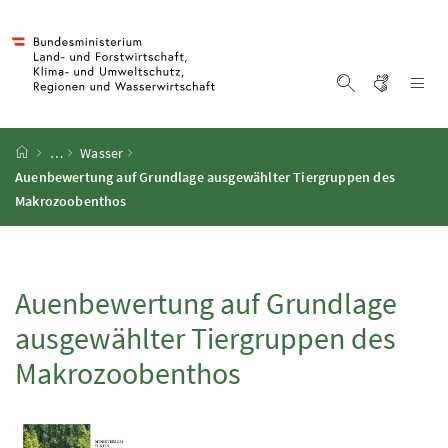
Accesskey
Accesskey
Accesskey
Accesskey
Zum Inhalt
Zum Hauptmenü
Zum Untermenü
Zur Suche
[4]
[1]
[3]
[2]
Gebärd
Na
Suche einblen
Startseite
…
Wasser
Auenbewertung auf Grundlage ausgewählter Tiergruppen des
Makrozoobenthos
Auenbewertung auf Grundlage
ausgewählter Tiergruppen des
Makrozoobenthos