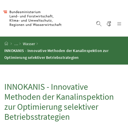
Accesskey
Accesskey
Accesskey
Accesskey
Zum Inhalt
Zum Hauptmenü
Zum Untermenü
Zur Suche
[4]
[1]
[3]
[2]
Gebärd
Na
Suche einblen
Startseite
…
Wasser
INNOKANIS
- Innovative Methoden der Kanalinspektion zur
Optimierung selektiver Betriebsstrategien
INNOKANIS
- Innovative
Methoden der Kanalinspektion
zur Optimierung selektiver
Betriebsstrategien