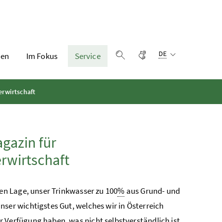
Sprachauswahl:
Gebärdensprache
DE
en
Im Fokus
Service
Suche einblenden
rwirtschaft
gazin für
wirtschaft
chen Lage, unser Trinkwasser zu 100
%
aus Grund- und
nser wichtigstes Gut, welches wir in Österreich
r Verfügung haben, was nicht selbstverständlich ist.