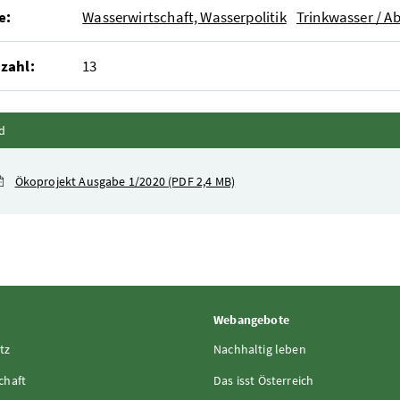
e:
Wasserwirtschaft, Wasserpolitik
Trinkwasser / A
zahl:
13
Inhalt zuklappen
d
Ökoprojekt Ausgabe 1/2020
(PDF 2,4 MB)
Webangebote
tz
Nachhaltig leben
chaft
Das isst Österreich