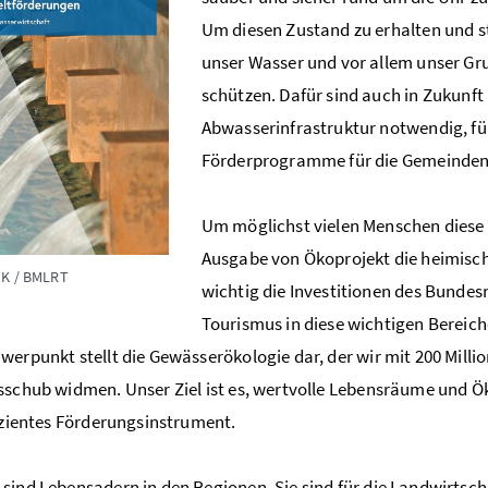
Um diesen Zustand zu erhalten und st
unser Wasser und vor allem unser Gr
schützen. Dafür sind auch in Zukunft
Abwasserinfrastruktur notwendig, für
Förderprogramme für die Gemeinden 
Um möglichst vielen Menschen diese 
Ausgabe von Ökoprojekt die heimisch
UK / BMLRT
wichtig die Investitionen des Bunde
Tourismus in diese wichtigen Bereiche
werpunkt stellt die Gewässerökologie dar, der wir mit 200 Mill
sschub widmen. Unser Ziel ist es, wertvolle Lebensräume und Ök
fizientes Förderungsinstrument.
sind Lebensadern in den Regionen. Sie sind für die Landwirtsch