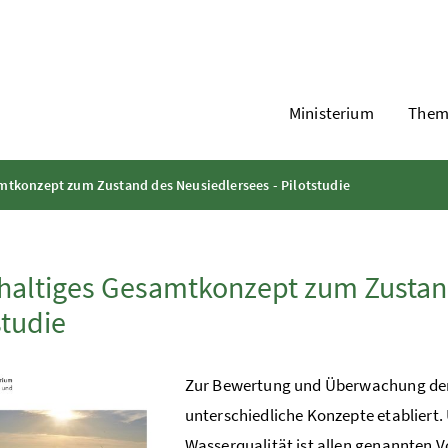
Ministerium
Them
mtkonzept zum Zustand des Neusiedlersees - Pilotstudie
altiges Gesamtkonzept zum Zustand
studie
Zur Bewertung und Überwachung der 
unterschiedliche Konzepte etabliert
Wasserqualität ist allen genannten 