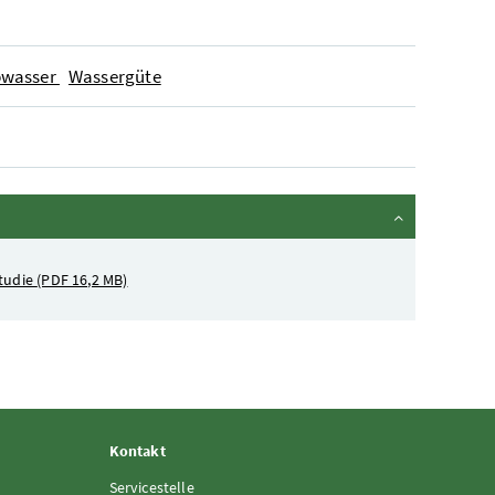
bwasser
Wassergüte
studie
(PDF 16,2 MB)
Kontakt
Servicestelle