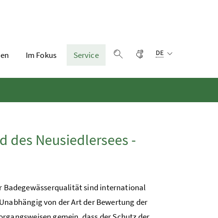
Sprachauswahl:
Gebärdensprache
DE
en
Im Fokus
Service
Suche einblenden
 des Neusiedlersees -
Badegewässerqualität sind international
. Unabhängig von der Art der Bewertung der
Vorgangsweisen gemein, dass der Schutz der