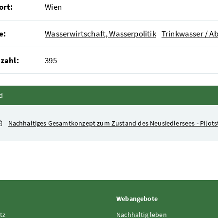
ort:
Wien
e:
Wasserwirtschaft, Wasserpolitik
Trinkwasser / A
zahl:
395
Inhalt zuklappen
d
Nachhaltiges Gesamtkonzept zum Zustand des Neusiedlersees - Pilot
Webangebote
tz
Nachhaltig leben