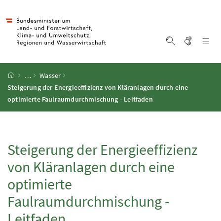
Accesskey
Accesskey
Accesskey
Accesskey
Zum Inhalt
Zum Hauptmenü
Zum Untermenü
Zur Suche
[4]
[1]
[3]
[2]
Gebärd
Na
Suche einblen
Startseite
…
Wasser
Steigerung der Energieeffizienz von Kläranlagen durch eine
optimierte Faulraumdurchmischung - Leitfaden
Steigerung der Energieeffizienz
von Kläranlagen durch eine
optimierte
Faulraumdurchmischung -
Leitfaden