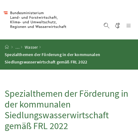
Accesskey
Accesskey
Accesskey
Accesskey
Zum Inhalt
Zum Hauptmenü
Zum Untermenü
Zur Suche
[4]
[1]
[3]
[2]
Gebärd
Na
Suche einblen
Startseite
…
Wasser
Spezialthemen der Förderung in der kommunalen
Siedlungswasserwirtschaft gemäß FRL 2022
Spezialthemen der Förderung in
der kommunalen
Siedlungswasserwirtschaft
gemäß FRL 2022