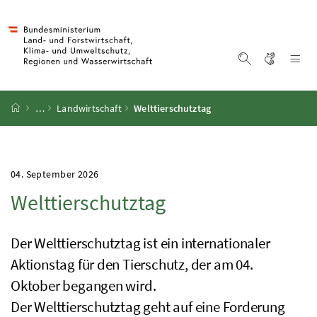
Accesskey
Accesskey
Accesskey
Accesskey
Zum Inhalt
Zum Hauptmenü
Zum Untermenü
Zur Suche
[4]
[1]
[3]
[2]
Gebärd
Na
Suche einblen
Startseite
…
Landwirtschaft
Welttierschutztag
04. September 2026
Welttierschutztag
Der Welttierschutztag ist ein internationaler
Aktionstag für den Tierschutz, der am 04.
Oktober begangen wird.
Der Welttierschutztag geht auf eine Forderung