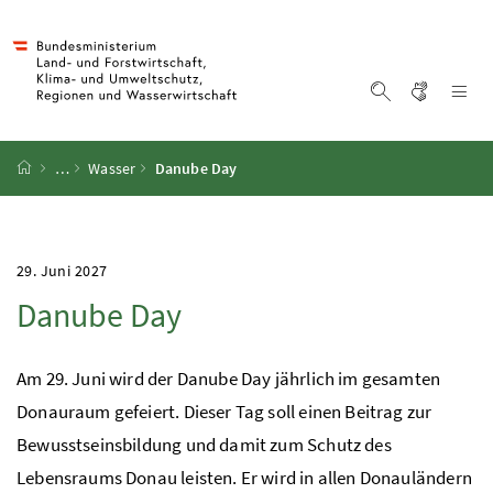
Accesskey
Accesskey
Accesskey
Accesskey
Zum Inhalt
Zum Hauptmenü
Zum Untermenü
Zur Suche
[4]
[1]
[3]
[2]
Gebärd
Na
Suche einblen
Startseite
…
Wasser
Danube Day
29. Juni 2027
Danube Day
Am 29. Juni wird der Danube Day jährlich im gesamten
Donauraum gefeiert. Dieser Tag soll einen Beitrag zur
Bewusstseinsbildung und damit zum Schutz des
Lebensraums Donau leisten. Er wird in allen Donauländern