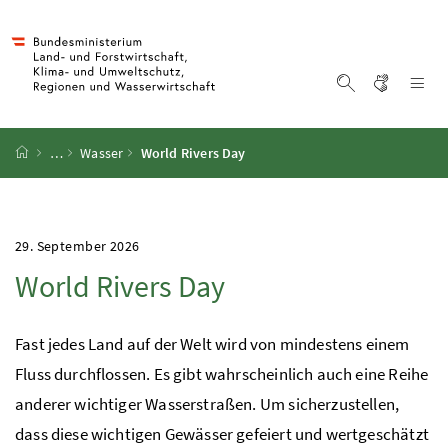
Accesskey
Accesskey
Accesskey
Accesskey
Zum Inhalt
Zum Hauptmenü
Zum Untermenü
Zur Suche
[4]
[1]
[3]
[2]
Gebärd
Na
Suche einblen
Startseite
…
Wasser
World Rivers Day
29. September 2026
World Rivers Day
Fast jedes Land auf der Welt wird von mindestens einem
Fluss durchflossen. Es gibt wahrscheinlich auch eine Reihe
anderer wichtiger Wasserstraßen. Um sicherzustellen,
dass diese wichtigen Gewässer gefeiert und wertgeschätzt