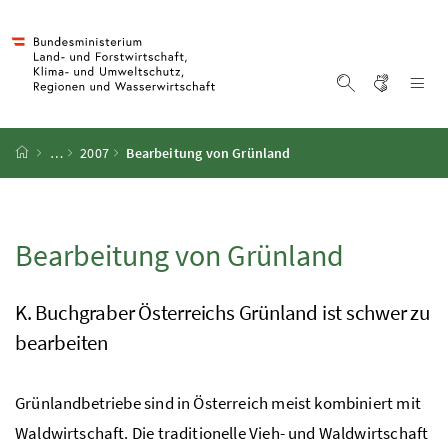
Accesskey
Accesskey
Accesskey
Accesskey
Zum Inhalt
Zum Hauptmenü
Zum Untermenü
Zur Suche
[4]
[1]
[3]
[2]
Gebärd
Na
Suche einblen
Startseite
…
2007
Bearbeitung von Grünland
Bearbeitung von Grünland
K. Buchgraber Österreichs Grünland ist schwer zu
bearbeiten
Grünlandbetriebe sind in Österreich meist kombiniert mit
Waldwirtschaft. Die traditionelle Vieh- und Waldwirtschaft