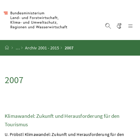
Accesskey
Accesskey
Accesskey
Accesskey
Zum Inhalt
Zum Hauptmenü
Zum Untermenü
Zur Suche
[4]
[1]
[3]
[2]
Gebärd
Na
Suche einblen
Startseite
…
Archiv 2001 - 2015
2007
2007
Klimawandel: Zukunft und Herausforderung für den
Tourismus
U. Pröbstl Klimawandel: Zukunft und Herausforderung für den