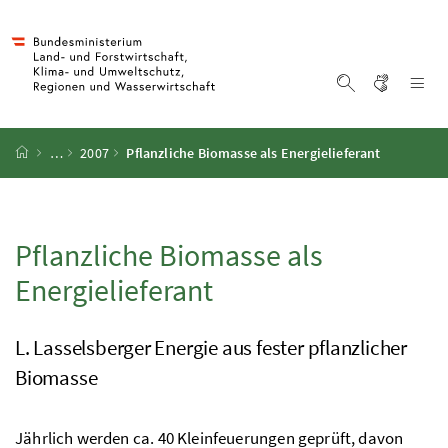
Accesskey
Accesskey
Accesskey
Accesskey
Zum Inhalt
Zum Hauptmenü
Zum Untermenü
Zur Suche
[4]
[1]
[3]
[2]
Gebärd
Na
Suche einblen
Startseite
…
2007
Pflanzliche Biomasse als Energielieferant
Pflanzliche Biomasse als
Energielieferant
L. Lasselsberger Energie aus fester pflanzlicher
Biomasse
Jährlich werden ca. 40 Kleinfeuerungen geprüft, davon