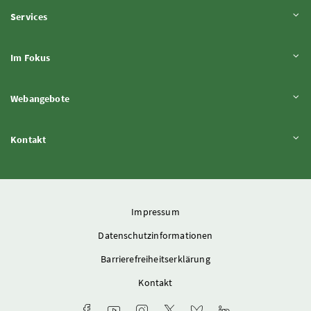
Inhalt aufklappen
Services
Inhalt aufklappen
Im Fokus
Inhalt aufklappen
Webangebote
Inhalt aufklappen
Kontakt
Impressum
Datenschutzinformationen
Barrierefreiheitserklärung
Kontakt
Facebook-Kanal des Ministeriums
Youtube-Kanal des Bundesministeriums für L
Instagram-Auftritt des Ministeriums
X-Account des Ministeriums
Bluesky-Account des Min
LinkedIn BMLUK