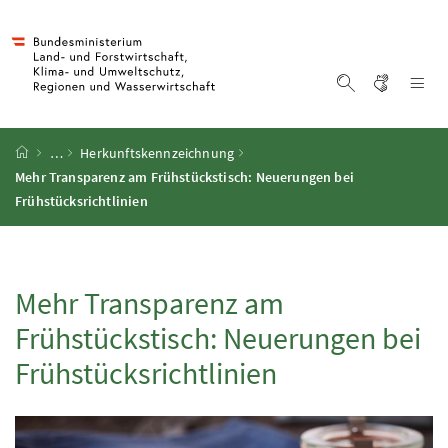
Accesskey
Accesskey
Accesskey
Accesskey
Zum Inhalt
Zum Hauptmenü
Zum Untermenü
Zur Suche
[4]
[1]
[3]
[2]
Gebärd
Na
Suche einblen
Startseite
…
Herkunftskennzeichnung
Mehr Transparenz am Frühstückstisch: Neuerungen bei
Frühstücksrichtlinien
Mehr Transparenz am
Frühstückstisch: Neuerungen bei
Frühstücksrichtlinien