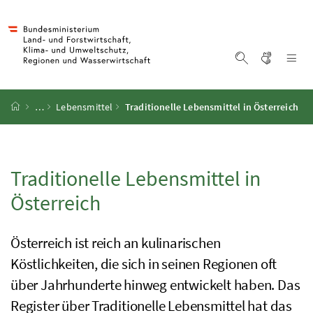
Accesskey
Accesskey
Accesskey
Accesskey
Zum Inhalt
Zum Hauptmenü
Zum Untermenü
Zur Suche
[4]
[1]
[3]
[2]
Gebärd
Na
Suche einblen
Startseite
…
Lebensmittel
Traditionelle Lebensmittel in Österreich
Traditionelle Lebensmittel in
Österreich
Österreich ist reich an kulinarischen
Köstlichkeiten, die sich in seinen Regionen oft
über Jahrhunderte hinweg entwickelt haben. Das
Register über Traditionelle Lebensmittel hat das