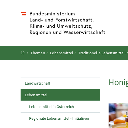
Accesskey
Accesskey
Accesskey
Accesskey
Zum Inhalt
Zum Hauptmenü
Zum Untermenü
Zur Suche
[4]
[1]
[3]
[2]
Startseite
Themen
Lebensmittel
Traditionelle Lebensmittel i
Honi
Landwirtschaft
(aktuelle Seite)
Lebensmittel
Lebensmittel in Österreich
Regionale Lebensmittel - Initiativen