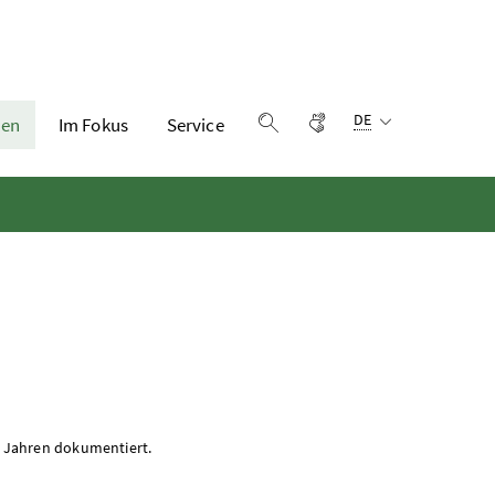
Sprachauswahl:
Gebärdensprache
DE
en
Im Fokus
Service
Suche einblenden
00 Jahren dokumentiert.