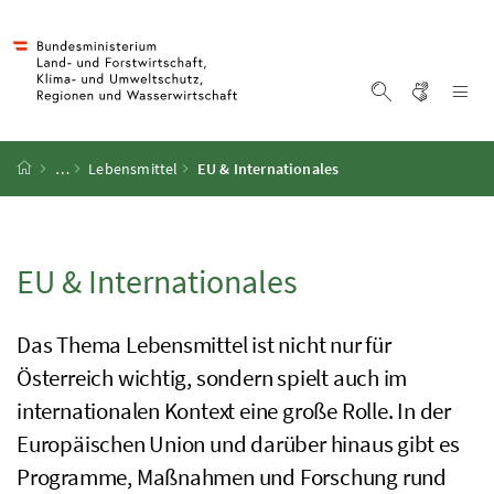
Accesskey
Accesskey
Accesskey
Accesskey
Zum Inhalt
Zum Hauptmenü
Zum Untermenü
Zur Suche
[4]
[1]
[3]
[2]
Gebärd
Na
Suche einblen
Startseite
…
Lebensmittel
EU & Internationales
EU & Internationales
Das Thema Lebensmittel ist nicht nur für
Österreich wichtig, sondern spielt auch im
internationalen Kontext eine große Rolle. In der
Europäischen Union und darüber hinaus gibt es
Programme, Maßnahmen und Forschung rund