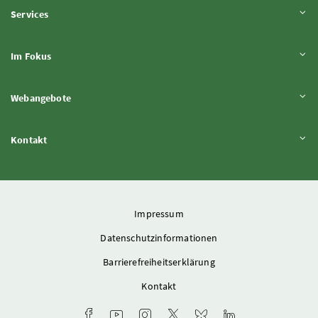
Inhalt aufklappen
Services
Inhalt aufklappen
Im Fokus
Inhalt aufklappen
Webangebote
Inhalt aufklappen
Kontakt
Impressum
Datenschutzinformationen
Barrierefreiheitserklärung
Kontakt
Facebook-Kanal des Ministeriums
Youtube-Kanal des Bundesministeriums für L
Instagram-Auftritt des Ministeriums
X-Account des Ministeriums
Bluesky-Account des Min
LinkedIn BMLUK